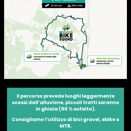
Il percorso prevede luoghi leggermente
scossi dall’alluvione, piccoli tratti saranno
in ghiaia (90 % asfalto).
Consigliamo l’utilizzo di bici gravel, ebike o
MTB.